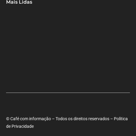
Mais Lidas
Maria Marighella critica gestão municipal após resultado da
educação de Salvador no Ideb
Deputado Hassan destaca fortalecimento do municipalismo
durante visita às novas instalações da UPB
Dino aciona PF após TCU apontar R$ 55,4 milhões em emendas
suspeitas
© Café com informação – Todos os direitos reservados – Política
de Privacidade