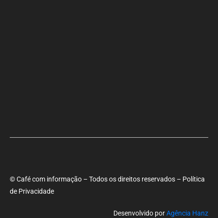
Aladilce cobra de Bruno e ACM Neto explicação sobre “recuo” de
90% para 70% da obra da Escola do Curralinho
Ministra Margareth Menezes marca presença hoje (6), 17h, na
abertura do 8º Rede Capoeira
Primeiro dia do SEMBA reúne setor da mineração, autoridades e
estudantes em Feira de Santana
© Café com informação – Todos os direitos reservados – Política
de Privacidade
Desenvolvido por
Agência Hanz