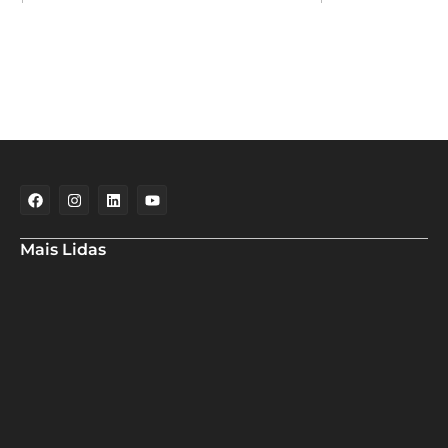
Mais Lidas
Aladilce denuncia risco aos banhistas em rampa próxima ao Forte
de Santa Maria
Aladilce volta a defender CEI ao constatar que prefeitura