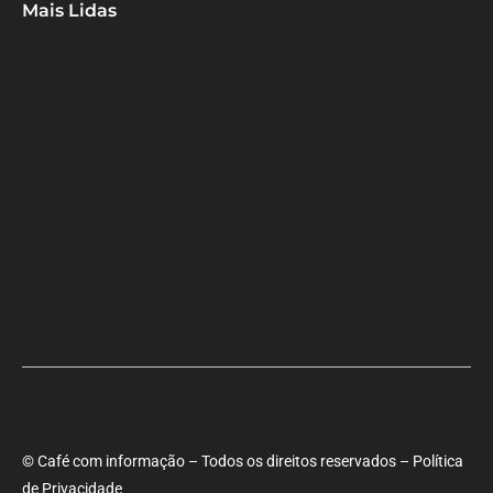
Mais Lidas
Aladilce denuncia risco aos banhistas em rampa próxima ao Forte
de Santa Maria
Aladilce volta a defender CEI ao constatar que prefeitura
mantém contratos com empresas investigadas por corrupção
Maria Marighella critica gestão municipal após resultado da
educação de Salvador no Ideb
© Café com informação – Todos os direitos reservados – Política
de Privacidade