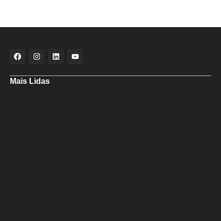
Mais Lidas
Aladilce denuncia risco aos banhistas em rampa próxima ao Forte de
Santa Maria
Aladilce volta a defender CEI ao constatar que prefeitura mantém
contratos com empresas investigadas por corrupção
Maria Marighella critica gestão municipal após resultado da educação