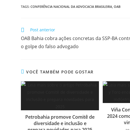
TAGS:
CONFERÊNCIA NACIONAL DA ADVOCACIA BRASILEIRA
,
OAB
Post anterior
OAB Bahia cobra ações concretas da SSP-BA cont
o golpe do falso advogado
VOCÊ TAMBÉM PODE GOSTAR
Viña Co
2024 como 
Petrobahia promove Comitê de
vi
diversidade e inclusão e
prepara novidades para 2025