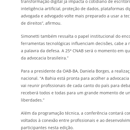
transformação digital já impacta o cotidiano de escritóri
inteligência artificial, proteção de dados, plataformas
advogada e advogado volte mais preparado a usar a tecn
de direitos”, afirmou.
Simonetti também ressalta o papel institucional do en
ferramentas tecnológicas influenciam decisões, cabe a
a palavra da defesa. A 25ª CNAB será o momento em que 
da advocacia brasileira.”
Para a presidente da OAB-BA, Daniela Borges, a realiza
nacional. “A Bahia está pronta para acolher a advocacia 
vai reunir profissionais de cada canto do país para deb
receberá todos e todas para um grande momento de uniã
liberdades.”
Além da programação técnica, a conferência contará co
voltados à conexão entre profissionais e ao desenvolvim
participantes nesta edição.