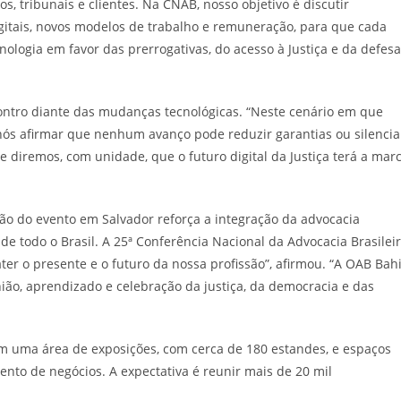
os, tribunais e clientes. Na CNAB, nosso objetivo é discutir
 digitais, novos modelos de trabalho e remuneração, para que cada
ologia em favor das prerrogativas, do acesso à Justiça e da defesa
contro diante das mudanças tecnológicas. “Neste cenário em que
 nós afirmar que nenhum avanço pode reduzir garantias ou silencia
diremos, com unidade, que o futuro digital da Justiça terá a mar
ção do evento em Salvador reforça a integração da advocacia
de todo o Brasil. A 25ª Conferência Nacional da Advocacia Brasilei
ater o presente e o futuro da nossa profissão”, afirmou. “A OAB Bah
o, aprendizado e celebração da justiça, da democracia e das
m uma área de exposições, com cerca de 180 estandes, e espaços
ento de negócios. A expectativa é reunir mais de 20 mil