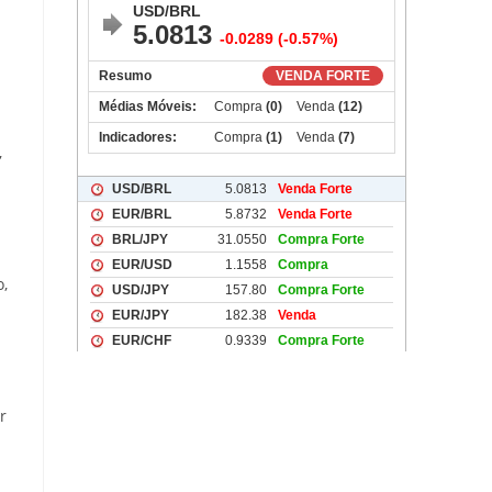
,
o,
r