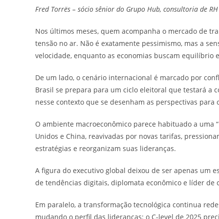
Fred Torrës – sócio sênior do Grupo Hub, consultoria de RH
Nos últimos meses, quem acompanha o mercado de trab
tensão no ar. Não é exatamente pessimismo, mas a se
velocidade, enquanto as economias buscam equilíbrio en
De um lado, o cenário internacional é marcado por confl
Brasil se prepara para um ciclo eleitoral que testará a
nesse contexto que se desenham as perspectivas para o 
O ambiente macroeconômico parece habituado a uma “ins
Unidos e China, reavivadas por novas tarifas, pressio
estratégias e reorganizam suas lideranças.
A figura do executivo global deixou de ser apenas um estr
de tendências digitais, diplomata econômico e líder de
Em paralelo, a transformação tecnológica continua redes
mudando o perfil das lideranças: o C-level de 2025 prec