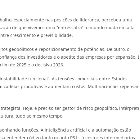
alho, especialmente nas posições de liderança, percebeu uma
nsação de que vivemos uma “entressafra”: o mundo muda em alta
tre crescimento e previsibilidade.
itos geopolíticos e reposicionamento de potências. De outro, o
 confiança dos investidores e o apetite das empresas por expansão. 
fim de 2025 e o decisivo 2026.
tabilidade funcional”. As tensões comerciais entre Estados
nam cadeias produtivas e aumentam custos. Multinacionais repensa
ategista. Hoje, é preciso ser gestor de risco geopolítico, intérpret
 cultura, tudo ao mesmo tempo.
enhando funções. A inteligência artificial e a automação estão
isa entender código tanto quanto P&L. Já gestores intermediários