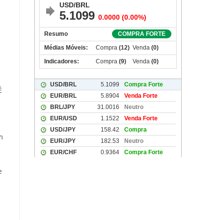
É
m
e