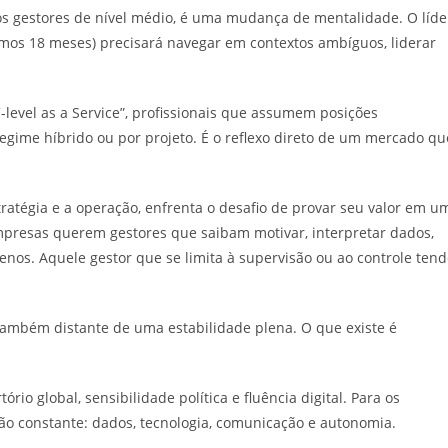
 os gestores de nível médio, é uma mudança de mentalidade. O líde
óximos 18 meses) precisará navegar em contextos ambíguos, liderar
.
“C-level as a Service”, profissionais que assumem posições
egime híbrido ou por projeto. É o reflexo direto de um mercado qu
tratégia e a operação, enfrenta o desafio de provar seu valor em u
presas querem gestores que saibam motivar, interpretar dados,
enos. Aquele gestor que se limita à supervisão ou ao controle ten
ambém distante de uma estabilidade plena. O que existe é
rio global, sensibilidade política e fluência digital. Para os
ção constante: dados, tecnologia, comunicação e autonomia.