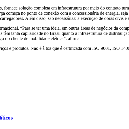
cos, fornece solução completa em infraestrutura por meio do contrato 
carga começa no ponto de conexão com a concessionária de energia, seja
e carregadores. Além disso, são necessárias: a execução de obras civis 
ernacional. “Para se ter uma ideia, em outras áreas de negócios da com
s têm tanta capilaridade no Brasil quanto a infraestrutura de distribuiçã
o do cliente de mobilidade elétrica”, afirma.
iços e produtos. Não é à toa que é certificada com ISO 9001, ISO 1400
íticos