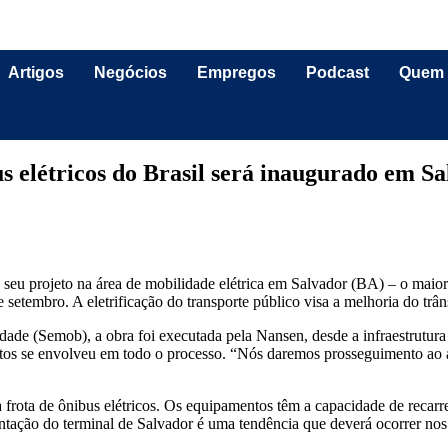
Artigos
Negócios
Empregos
Podcast
Quem
s elétricos do Brasil será inaugurado em S
u projeto na área de mobilidade elétrica em Salvador (BA) – o maior te
 setembro. A eletrificação do transporte público visa a melhoria do trâ
dade (Semob), a obra foi executada pela Nansen, desde a infraestrutura 
etos se envolveu em todo o processo. “Nós daremos prosseguimento ao
rota de ônibus elétricos. Os equipamentos têm a capacidade de recarrega
ntação do terminal de Salvador é uma tendência que deverá ocorrer nos 