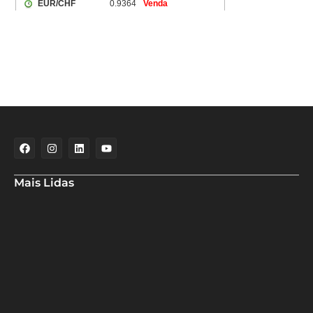
Mais Lidas
Aladilce cobra de Bruno e ACM Neto explicação sobre “recuo” de
90% para 70% da obra da Escola do Curralinho
Ministra Margareth Menezes marca presença hoje (6), 17h, na
abertura do 8º Rede Capoeira