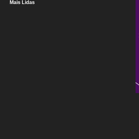
Mais Lidas
Dino aciona PF após TCU apontar R$ 55,4 milhões em emendas
suspeitas