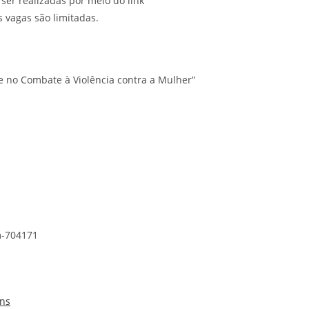
 ser realizadas por meio do link
 vagas são limitadas.
de no Combate à Violência contra a Mulher”
.
m-704171