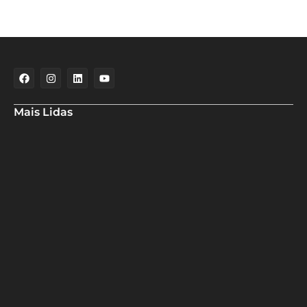
Mais Lidas
Maria Marighella critica gestão municipal após resultado da
educação de Salvador no Ideb
Deputado Hassan destaca fortalecimento do municipalismo
durante visita às novas instalações da UPB
Dino aciona PF após TCU apontar R$ 55,4 milhões em emendas
suspeitas