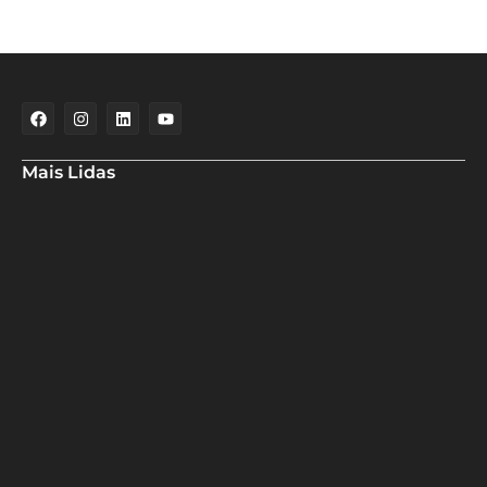
Mais Lidas
Maria Marighella critica gestão municipal após resultado da
educação de Salvador no Ideb
Deputado Hassan destaca fortalecimento do municipalismo
durante visita às novas instalações da UPB