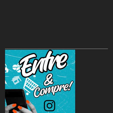
Dino aciona PF após TCU apontar R$ 55,4 milhões em emendas
suspeitas