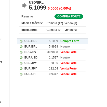
.
m
e
de
s