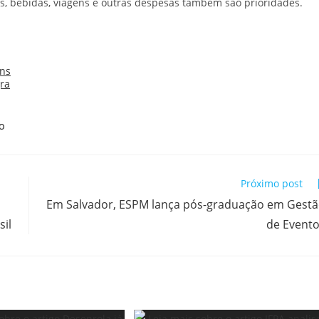
os, bebidas, viagens e outras despesas também são prioridades.
NO
Próximo post
Em Salvador, ESPM lança pós-graduação em Gest
il
de Event