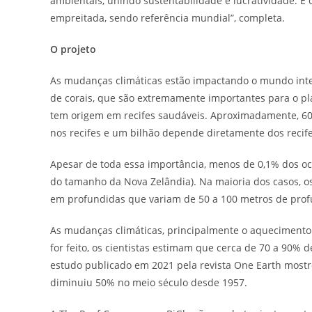
ambientais, unindo sustentabilidade e lucratividade. E 
empreitada, sendo referência mundial”, completa.
O projeto
As mudanças climáticas estão impactando o mundo intei
de corais, que são extremamente importantes para o pl
tem origem em recifes saudáveis. Aproximadamente, 6
nos recifes e um bilhão depende diretamente dos recife
Apesar de toda essa importância, menos de 0,1% dos oce
do tamanho da Nova Zelândia). Na maioria dos casos, os
em profundidas que variam de 50 a 100 metros de pro
As mudanças climáticas, principalmente o aquecimento
for feito, os cientistas estimam que cerca de 70 a 90% 
estudo publicado em 2021 pela revista One Earth mostr
diminuiu 50% no meio século desde 1957.