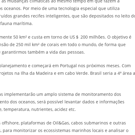
e as mudanças climáticas ao mesmo tempo em que fazem a
os oceanos. Por meio de uma tecnologia especial que utiliza
ídos grandes recifes inteligentes, que são depositados no leito d
 fauna marítima.
mente 50 km² e custa em torno de US＄ 200 milhões. O objetivo é
nsão de 250 mil km² de corais em todo o mundo, de forma que
e garantirmos também a vida das pessoas.
de planejamento e começará em Portugal nos próximos meses. Com
ojetos na Ilha da Madeira e em cabo Verde. Brasil seria a 4ª área 
as implementarão um amplo sistema de monitoramento dos
ento dos oceanos, será possível levantar dados e informações
 temperatura, nutrientes, acidez etc.
os offshore, plataformas de Oil&Gas, cabos submarinos e outras
 para monitorizar os ecossistemas marinhos locais e analisar o