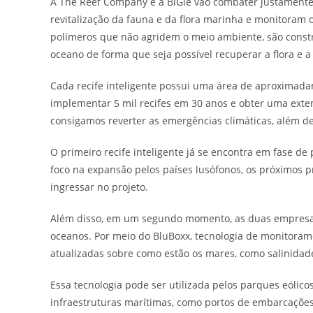
A The Reef Company e a BiGle vão combater justament
revitalização da fauna e da flora marinha e monitoram 
polímeros que não agridem o meio ambiente, são constru
oceano de forma que seja possível recuperar a flora e a
Cada recife inteligente possui uma área de aproximada
implementar 5 mil recifes em 30 anos e obter uma exte
consigamos reverter as emergências climáticas, além d
O primeiro recife inteligente já se encontra em fase 
foco na expansão pelos países lusófonos, os próximos pr
ingressar no projeto.
Além disso, em um segundo momento, as duas empres
oceanos. Por meio do BluBoxx, tecnologia de monitoram
atualizadas sobre como estão os mares, como salinidade,
Essa tecnologia pode ser utilizada pelos parques eólic
infraestruturas marítimas, como portos de embarcações,