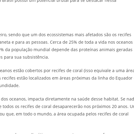
o Brasil possui um potencial brutal para se destacar nessa
ro, sendo que um dos ecossistemas mais afetados são os recifes
aneta e para as pessoas. Cerca de 25% de toda a vida nos oceanos
0% da população mundial depende das proteínas animais geradas
s para sua subsistência.
anos estão cobertos por recifes de coral (isso equivale a uma áre
 recifes estão localizados em áreas próximas da linha do Equador
fundidade.
 dos oceanos, impacta diretamente na saúde desse habitat. Se na
de todos os recifes de coral desaparecerão nos próximos 20 anos. 
ou que, em todo o mundo, a área ocupada pelos recifes de coral