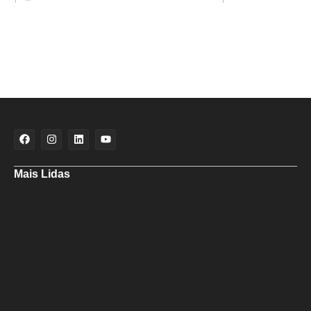
Mais Lidas
Aladilce cobra de Bruno e ACM Neto explicação sobre “recuo” de 90%
para 70% da obra da Escola do Curralinho
Ministra Margareth Menezes marca presença hoje (6), 17h, na abertura
do 8º Rede Capoeira