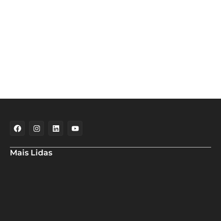
Mais Lidas
Deputado Hassan destaca fortalecimento do municipalismo
durante visita às novas instalações da UPB