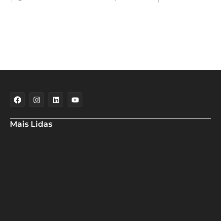
Mais Lidas
Campanha no Subúrbio cobra ações emergenciais prometidas
pelo prefeito em São Tomé de Paripe