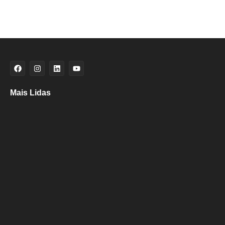
Mais Lidas
Aladilce denuncia risco aos banhistas em rampa próxima ao Forte de
Santa Maria
Aladilce volta a defender CEI ao constatar que prefeitura mantém
contratos com empresas investigadas por corrupção