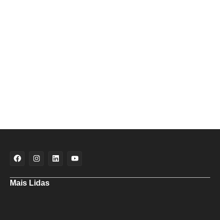
Mais Lidas
Deputado Hassan destaca fortalecimento do municipalismo durante