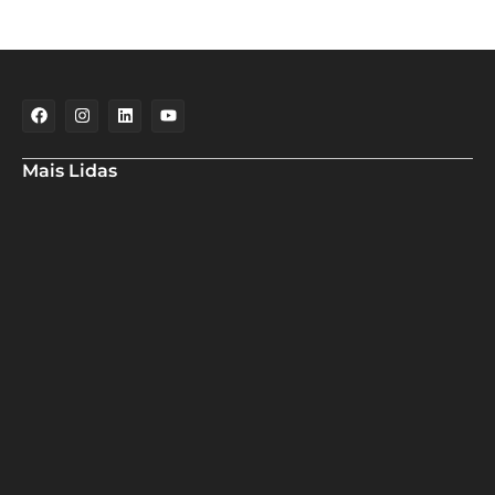
Mais Lidas
Aladilce denuncia risco aos banhistas em rampa próxima ao Forte
de Santa Maria
Aladilce volta a defender CEI ao constatar que prefeitura
mantém contratos com empresas investigadas por corrupção