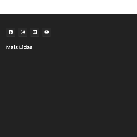
Mais Lidas
Maria Marighella critica gestão municipal após resultado da
educação de Salvador no Ideb
Deputado Hassan destaca fortalecimento do municipalismo
durante visita às novas instalações da UPB
Dino aciona PF após TCU apontar R$ 55,4 milhões em emendas
suspeitas