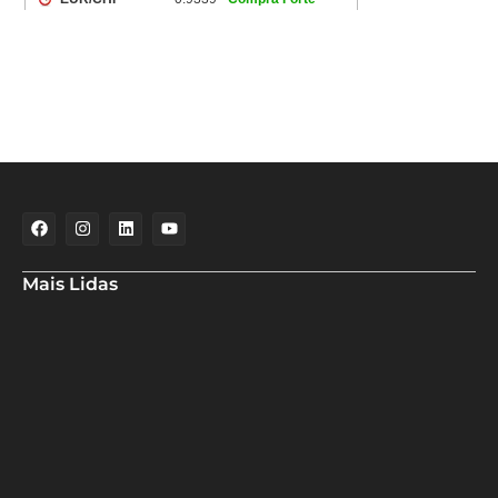
Mais Lidas
Aladilce denuncia risco aos banhistas em rampa próxima ao Forte
de Santa Maria
Aladilce volta a defender CEI ao constatar que prefeitura