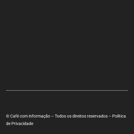
Primeiro dia do SEMBA reúne setor da mineração, autoridades e
estudantes em Feira de Santana
CNC: endividamento é o maior da série histórica
© Café com informação – Todos os direitos reservados – Política
de Privacidade