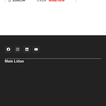
Mais Lidas
Ministra Margareth Menezes marca presença hoje (6), 17h, na abertura
do 8º Rede Capoeira