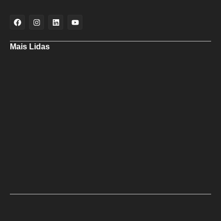
Mais Lidas
Maria Marighella critica gestão municipal após resultado da educação
de Salvador no Ideb
Deputado Hassan destaca fortalecimento do municipalismo durante
visita às novas instalações da UPB
Dino aciona PF após TCU apontar R$ 55,4 milhões em emendas
suspeitas