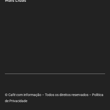
Mais Lidas
Aladilce cobra de Bruno e ACM Neto explicação sobre “recuo” de
90% para 70% da obra da Escola do Curralinho
Ministra Margareth Menezes marca presença hoje (6), 17h, na
abertura do 8º Rede Capoeira
Primeiro dia do SEMBA reúne setor da mineração, autoridades e
estudantes em Feira de Santana
© Café com informação – Todos os direitos reservados – Política
de Privacidade