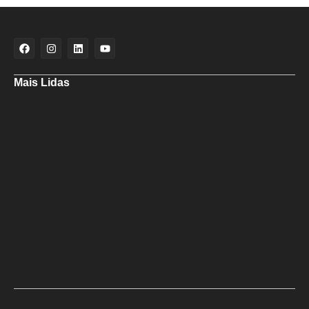
Mais Lidas
Maria Marighella critica gestão municipal após resultado da educação
de Salvador no Ideb
Deputado Hassan destaca fortalecimento do municipalismo durante
visita às novas instalações da UPB
Dino aciona PF após TCU apontar R$ 55,4 milhões em emendas
suspeitas