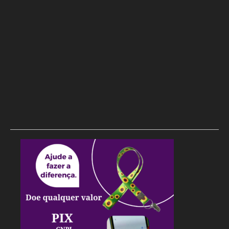
Rowenna diz que fala de ACM Neto sobre o IDEB beira a
hipocrisia