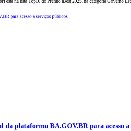
 está na lista Top10 do Prêmio iBest 2025, na categoria Governo Esta
al da plataforma BA.GOV.BR para acesso a 