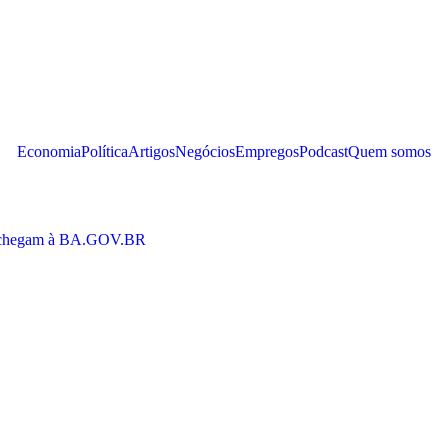
Economia
Política
Artigos
Negócios
Empregos
Podcast
Quem somos