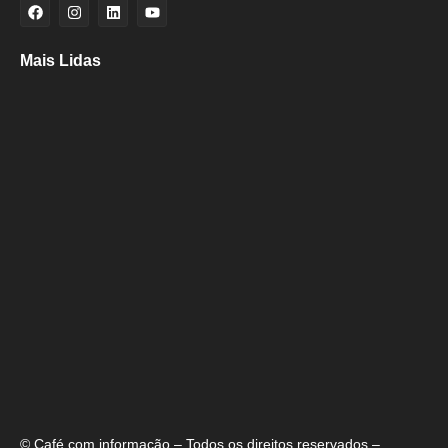
Mais Lidas
Aladilce cobra de Bruno e ACM Neto explicação sobre “recuo” de 90%
para 70% da obra da Escola do Curralinho
Ministra Margareth Menezes marca presença hoje (6), 17h, na abertura
do 8º Rede Capoeira
Primeiro dia do SEMBA reúne setor da mineração, autoridades e
estudantes em Feira de Santana
© Café com informação – Todos os direitos reservados –