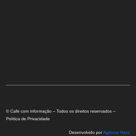
Aladilce cobra de Bruno e ACM Neto explicação sobre “recuo” de 90%
para 70% da obra da Escola do Curralinho
Ministra Margareth Menezes marca presença hoje (6), 17h, na abertura
do 8º Rede Capoeira
Primeiro dia do SEMBA reúne setor da mineração, autoridades e
estudantes em Feira de Santana
© Café com informação – Todos os direitos reservados –
Política de Privacidade
Desenvolvido por
Agência Hanz