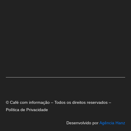
Rowenna diz que fala de ACM Neto sobre o IDEB beira a hipocrisia
© Café com informação – Todos os direitos reservados –
Política de Privacidade
Desenvolvido por
Agência Hanz