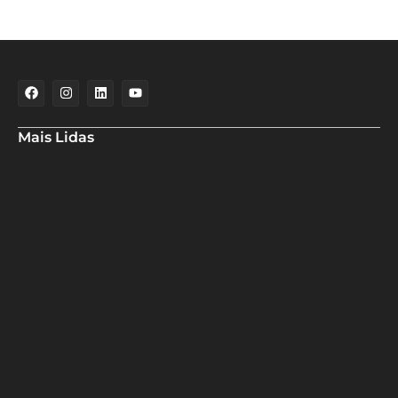
Mais Lidas
Maria Marighella critica gestão municipal após resultado da
educação de Salvador no Ideb
Deputado Hassan destaca fortalecimento do municipalismo
durante visita às novas instalações da UPB
Dino aciona PF após TCU apontar R$ 55,4 milhões em emendas
suspeitas