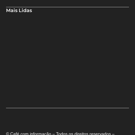
Mais Lidas
Aladilce denuncia risco aos banhistas em rampa próxima ao Forte
de Santa Maria
Aladilce volta a defender CEI ao constatar que prefeitura
mantém contratos com empresas investigadas por corrupção
Maria Marighella critica gestão municipal após resultado da
educação de Salvador no Ideb
© Café com informação – Todos os direitos reservados –