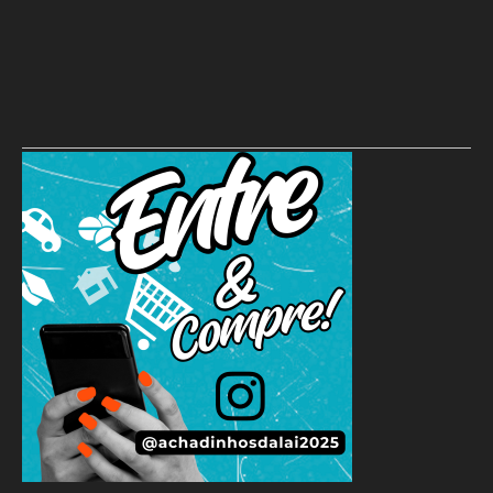
Candidato do PSD usa passarela para rebater críticas de ACM
Neto à ponte