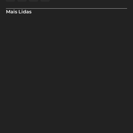
Mais Lidas
Especialistas analisam redução da Selic pelo Banco Central