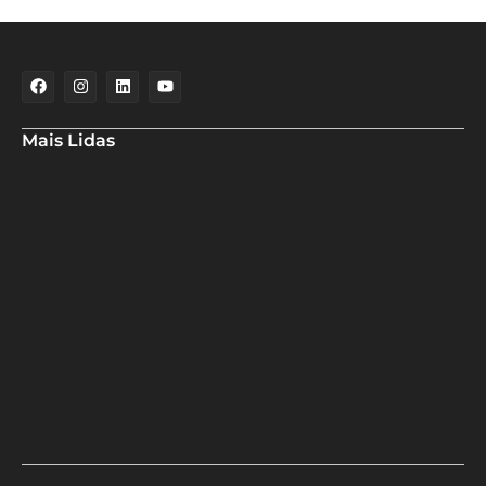
Mais Lidas
Maria Marighella critica gestão municipal após resultado da
educação de Salvador no Ideb
Deputado Hassan destaca fortalecimento do municipalismo
durante visita às novas instalações da UPB
Dino aciona PF após TCU apontar R$ 55,4 milhões em emendas
suspeitas