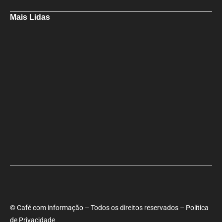
Mais Lidas
Aladilce cobra de Bruno e ACM Neto explicação sobre “recuo” de 90%
para 70% da obra da Escola do Curralinho
Ministra Margareth Menezes marca presença hoje (6), 17h, na abertura
do 8º Rede Capoeira
Primeiro dia do SEMBA reúne setor da mineração, autoridades e
estudantes em Feira de Santana
© Café com informação – Todos os direitos reservados – Política
de Privacidade