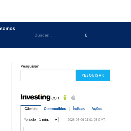
 somos
Pesquisar
PESQUISAR
m…