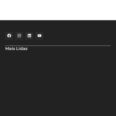
Mais Lidas
Especialistas analisam redução da Selic pelo Banco Central
Em nova redução, Copom baixa taxa Selic para 14% ao ano
Candidato do PSD usa passarela para rebater críticas de ACM
Neto à ponte