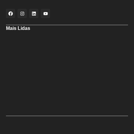
Mais Lidas
Deputado Hassan destaca fortalecimento do municipalismo durante
visita às novas instalações da UPB
Dino aciona PF após TCU apontar R$ 55,4 milhões em emendas
suspeitas
Rowenna diz que fala de ACM Neto sobre o IDEB beira a hipocrisia