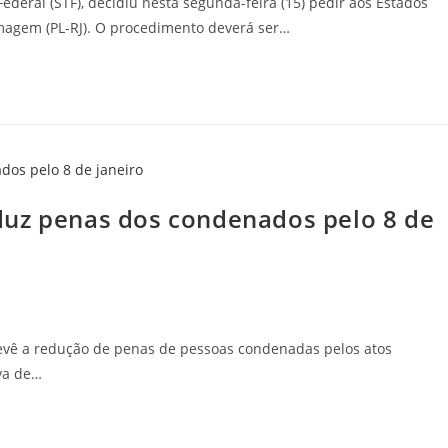
deral (STF), decidiu nesta segunda-feira (15) pedir aos Estados
magem (PL-RJ). O procedimento deverá ser…
duz penas dos condenados pelo 8 de
evê a redução de penas de pessoas condenadas pelos atos
iva de…