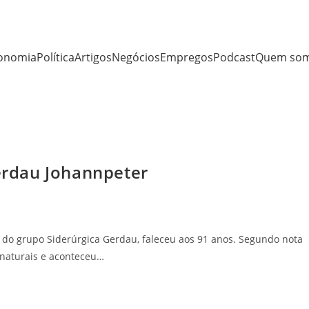
onomia
Política
Artigos
Negócios
Empregos
Podcast
Quem so
rdau Johannpeter
do grupo Siderúrgica Gerdau, faleceu aos 91 anos. Segundo nota
 naturais e aconteceu…