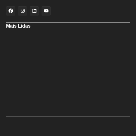
Mais Lidas
Maria Marighella critica gestão municipal após resultado da educação
de Salvador no Ideb
Deputado Hassan destaca fortalecimento do municipalismo durante
visita às novas instalações da UPB
Dino aciona PF após TCU apontar R$ 55,4 milhões em emendas
suspeitas