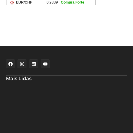
Mais Lidas
Deputado Hassan destaca fortalecimento do municipalismo
durante visita às novas instalações da UPB
Dino aciona PF após TCU apontar R$ 55,4 milhões em emendas
suspeitas