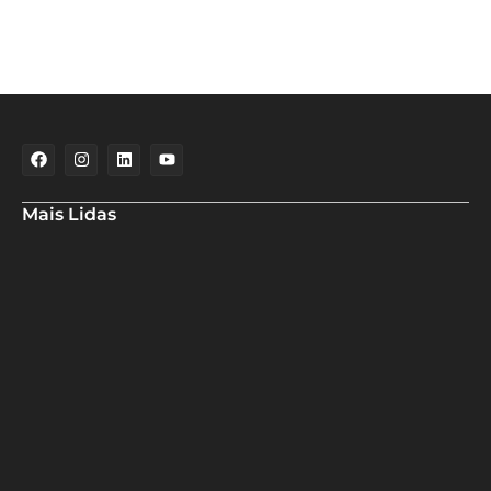
Mais Lidas
Maria Marighella critica gestão municipal após resultado da
educação de Salvador no Ideb
Deputado Hassan destaca fortalecimento do municipalismo
durante visita às novas instalações da UPB