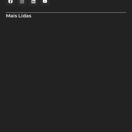
Mais Lidas
Especialistas analisam redução da Selic pelo Banco Central
Em nova redução, Copom baixa taxa Selic para 14% ao ano