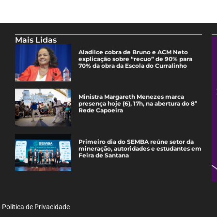
Mais Lidas
Aladilce cobra de Bruno e ACM Neto
explicação sobre “recuo” de 90% para
70% da obra da Escola do Curralinho
Ministra Margareth Menezes marca
presença hoje (6), 17h, na abertura do 8º
Rede Capoeira
Primeiro dia do SEMBA reúne setor da
mineração, autoridades e estudantes em
Feira de Santana
Política de Privacidade