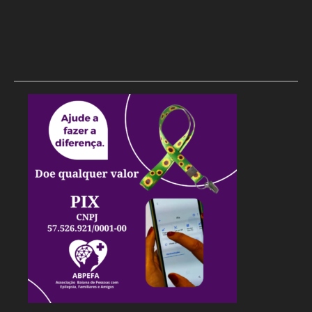
Dino aciona PF após TCU apontar R$ 55,4 milhões em emendas
suspeitas