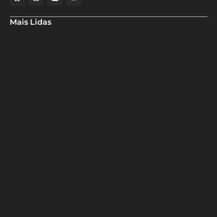
Mais Lidas
Maria Marighella critica gestão municipal após resultado da
educação de Salvador no Ideb