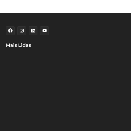
Mais Lidas
Deputado Hassan destaca fortalecimento do municipalismo
durante visita às novas instalações da UPB
Dino aciona PF após TCU apontar R$ 55,4 milhões em emendas
suspeitas
Rowenna diz que fala de ACM Neto sobre o IDEB beira a
hipocrisia